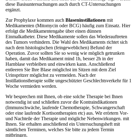
diese Basisuntersuchungen auch durch CT-Untersuchungen
ergänzt.
Zur Prophylaxe kommen auch
Blaseninstillationen
mit
Medikamenten (Mitomycin oder BCG) häufig zum Einsatz. Hier
erfolgt die Medikamentengabe über einen dünnen
Einmalkatheter. Diese Medikamente sollen das Wiederauftreten
des Tumors verhindern. Die Wahl des Medikaments richtet sich
nach dem histologischen (feingeweblichen) Befund der
Operation. Zuvor sollten Sie so wenig wie möglich getrunken
haben, damit das Medikament mind 1h, besser 2h in der
Harnblase verbleiben und einwirken kann. Anschließend
entleeren Sie Ihre Blase möglichst im Sitzen mit dem Ziel
Urinspritzer möglichst zu vermeiden. Nach der
Instillationstherapie sollte ungeschützter Geschlechtsverkehr für 1
Woche vermieden werden.
Wir besprechen mit Ihnen, ob eine solche Therapie bei Ihnen
notwendig ist und schließen zuvor die Kontraindikationen
(Immunschwäche, laufende Chemotherapie, Schwangerschaft
oder eine laufende Kortisontherapien etc) aus. Wir erörtern Vor-
und Nachteile der Therapie und mögliche Nebenwirkungen. mit
Ihnen. Sie erhalten anschließend ein Untersuchungsheft mit
sämtlichen Terminen, welches Sie bitte zu jedem Termin
mitbringen.